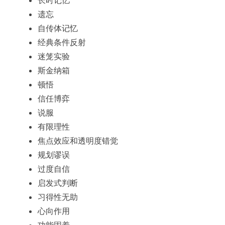
遗忘
自传体记忆
经典条件反射
迷笼实验
斯金纳箱
顿悟
信任博弈
说服
有限理性
焦点效应和透明度错觉
规划谬误
过度自信
启发式判断
习得性无助
心向作用
功能固着