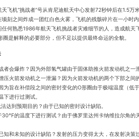
国航天飞机“挑战者”号从肯尼迪航天中心发射72秒钟后在1.5
在顷刻之间炸成一团红白色火雾，飞机的残骸碎片在一小时内
任何熟悉1986年航天飞机挑战者灾难细节的人，造成航天
O形圈是解释的必要部分，但不足以提供最终命运的全貌。
法
战者会爆炸？因为外部氢气罐由于固体助推火箭发动机之一
增压火箭发动机之一泄漏？因为火箭发动机的两个下部之间
因为旨在补偿段之间的密封变化的O形圈由于极端温度（低于3
温下进行过测试。
无法达到预期目的？由于已知的密封设计缺陷。
于30°F的温度下进行测试？由于佛罗里达州卡纳维拉尔角的
已知和未知的设计缺陷？发射的压力变得太大，在发射决策