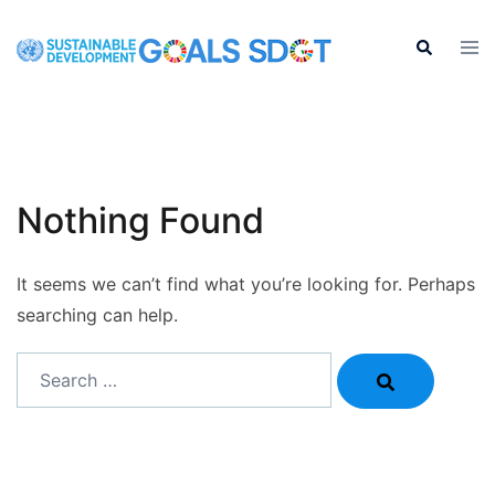
Skip
to
Tog
Search
men
content
Nothing Found
It seems we can’t find what you’re looking for. Perhaps
searching can help.
Search…