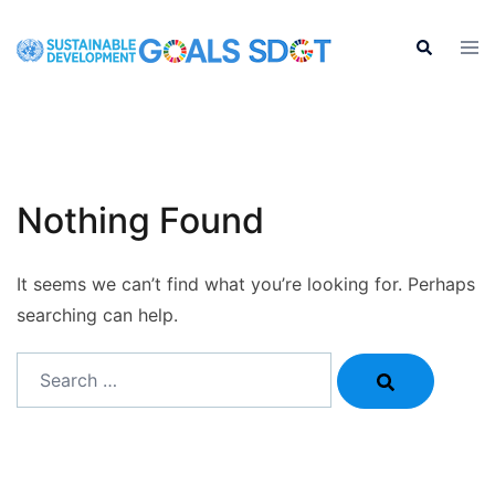
Skip
to
Tog
Search
men
content
Nothing Found
It seems we can’t find what you’re looking for. Perhaps
searching can help.
Search…