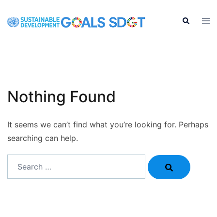
Skip
to
Tog
Search
men
content
Nothing Found
It seems we can’t find what you’re looking for. Perhaps
searching can help.
Search…