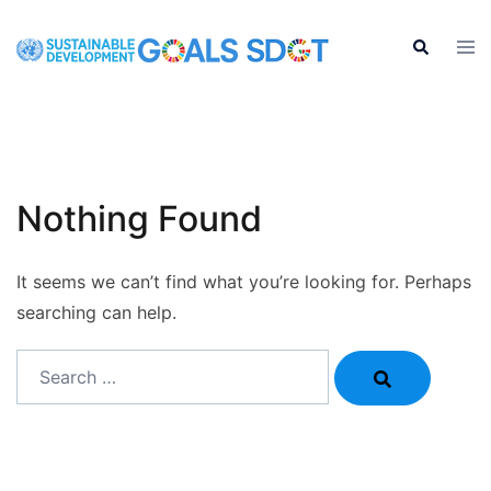
Skip
to
Tog
Search
men
content
Nothing Found
It seems we can’t find what you’re looking for. Perhaps
searching can help.
Search…