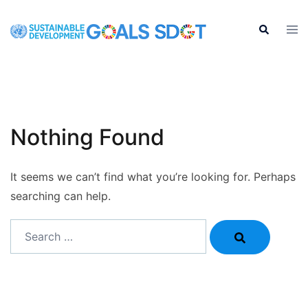
Skip
to
Tog
Search
men
content
Nothing Found
It seems we can’t find what you’re looking for. Perhaps
searching can help.
Search…