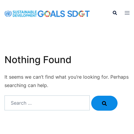
Skip
to
Tog
Search
men
content
Nothing Found
It seems we can’t find what you’re looking for. Perhaps
searching can help.
Search…