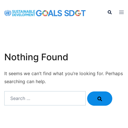
Skip
to
Tog
Search
men
content
Nothing Found
It seems we can’t find what you’re looking for. Perhaps
searching can help.
Search…