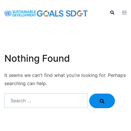
Skip
to
Tog
Search
men
content
Nothing Found
It seems we can’t find what you’re looking for. Perhaps
searching can help.
Search…