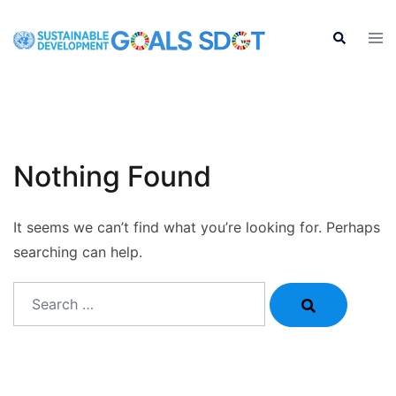
Skip
to
Tog
Search
men
content
Nothing Found
It seems we can’t find what you’re looking for. Perhaps
searching can help.
Search…