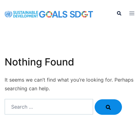
Skip
to
Tog
Search
men
content
Nothing Found
It seems we can’t find what you’re looking for. Perhaps
searching can help.
Search…