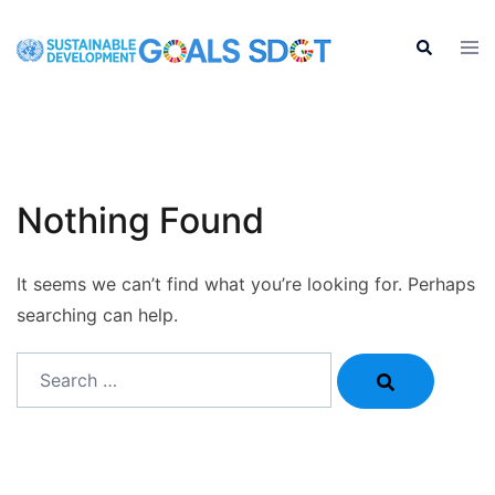
Skip
to
Tog
Search
men
content
Nothing Found
It seems we can’t find what you’re looking for. Perhaps
searching can help.
Search…