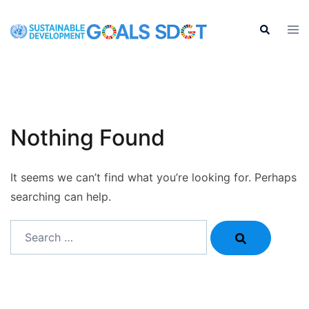
Skip
to
Tog
Search
men
content
Nothing Found
It seems we can’t find what you’re looking for. Perhaps
searching can help.
Search…