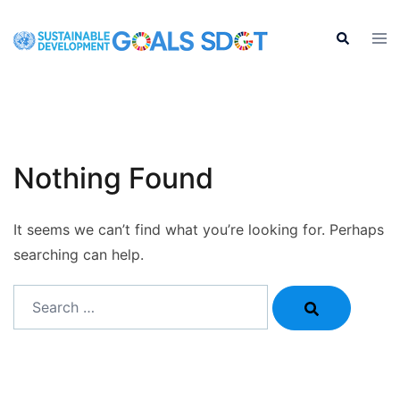
Skip
to
Tog
Search
men
content
Nothing Found
It seems we can’t find what you’re looking for. Perhaps
searching can help.
Search…