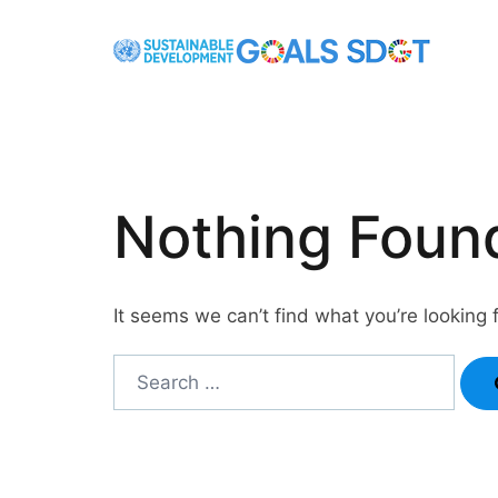
Skip
to
content
Nothing Foun
It seems we can’t find what you’re looking 
Search…