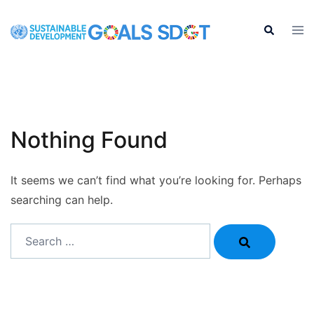
Skip
to
Tog
Search
men
content
Nothing Found
It seems we can’t find what you’re looking for. Perhaps
searching can help.
Search…