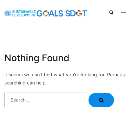
Skip
to
Tog
Search
men
content
Nothing Found
It seems we can’t find what you’re looking for. Perhaps
searching can help.
Search…