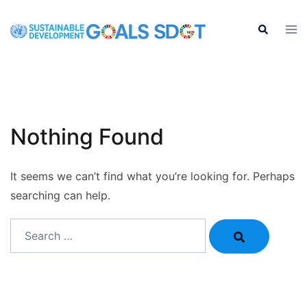
Skip
to
Tog
Search
men
content
Nothing Found
It seems we can’t find what you’re looking for. Perhaps
searching can help.
Search…