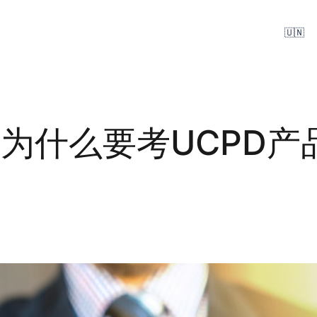
🇺🇳
为什么要考UCPD产