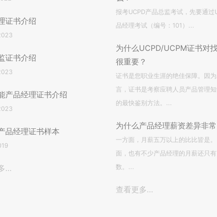
报考UCPD产品总监考试，先要通过U
理证书介绍
品经理考试（编号：101）...
2023
为什么UCPD/UCPM证书对
监证书介绍
很重要？
2023
证书是您职业生涯的绝佳保障。因为
言，证书是考察应聘人员产品管理知
能产品经理证书介绍
的最快鉴别方法。...
2023
为什么产品经理薪资差异非常
M产品经理证书样本
一方面，月薪五万以上的比比皆是。
019
面，也有不少产品经理的月薪还只有
多…
数。...
查看更多…