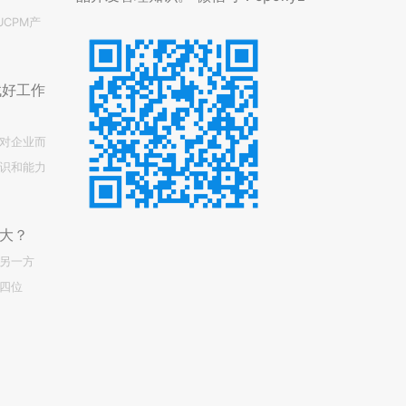
CPM产
找好工作
对企业而
识和能力
大？
另一方
四位